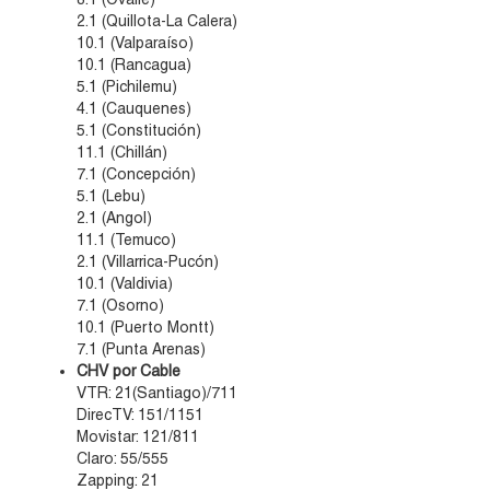
2.1 (Quillota-La Calera)
10.1 (Valparaíso)
10.1 (Rancagua)
5.1 (Pichilemu)
4.1 (Cauquenes)
5.1 (Constitución)
11.1 (Chillán)
7.1 (Concepción)
5.1 (Lebu)
2.1 (Angol)
11.1 (Temuco)
2.1 (Villarrica-Pucón)
10.1 (Valdivia)
7.1 (Osorno)
10.1 (Puerto Montt)
7.1 (Punta Arenas)
CHV por Cable
VTR: 21(Santiago)/711
DirecTV: 151/1151
Movistar: 121/811
Claro: 55/555
Zapping: 21