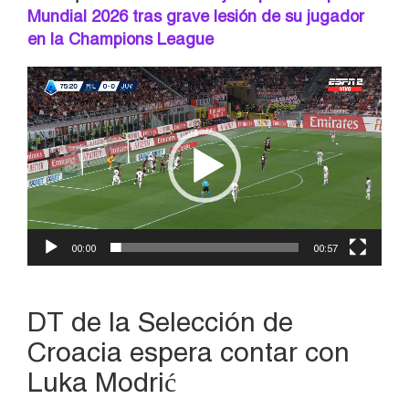
Mundial 2026 tras grave lesión de su jugador
en la Champions League
Reproductor
de
vídeo
00:00
00:57
DT de la Selección de
Croacia espera contar con
Luka Modrić