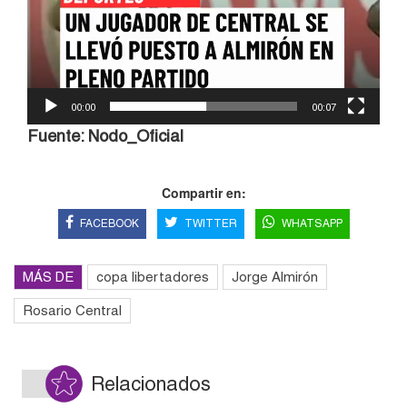
00:00
00:07
Fuente: Nodo_Oficial
Compartir en:
FACEBOOK
TWITTER
WHATSAPP
MÁS DE
copa libertadores
Jorge Almirón
Rosario Central
Relacionados