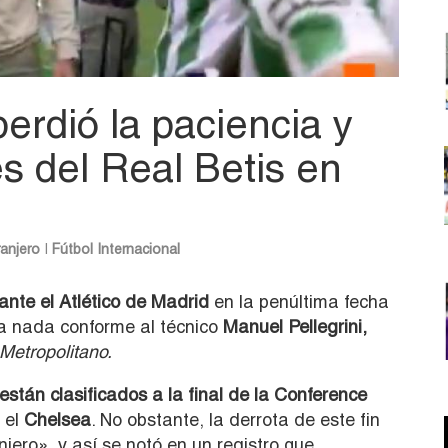
perdió la paciencia y
es del Real Betis en
ranjero
|
Fútbol Internacional
ante el Atlético de Madrid
en la penúltima fecha
ra nada conforme al técnico
Manuel Pellegrini,
Metropolitano.
están clasificados a la final de la Conference
n el
Chelsea
. No obstante, la derrota de este fin
ero», y así se notó en un registro que