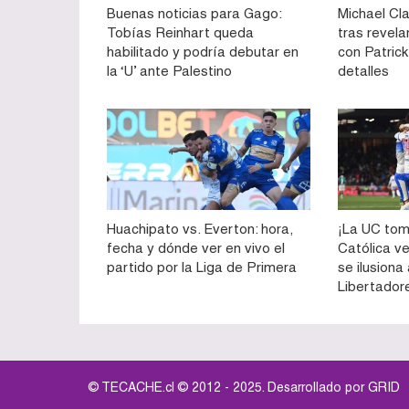
Buenas noticias para Gago:
Michael Cla
Tobías Reinhart queda
tras revela
habilitado y podría debutar en
con Patrick 
la ‘U’ ante Palestino
detalles
Huachipato vs. Everton: hora,
¡La UC tom
fecha y dónde ver en vivo el
Católica v
partido por la Liga de Primera
se ilusiona
Libertador
© TECACHE.cl © 2012 - 2025. Desarrollado por
GRID