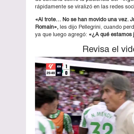
rápidamente se viralizó en las redes soc
«Al trote… No se han movido una vez. J
Romain»,
les dijo Pellegrini, cuando per
ya que luego agregó:
«¿A qué estamos ju
Revisa el vi
Reproductor
de
vídeo