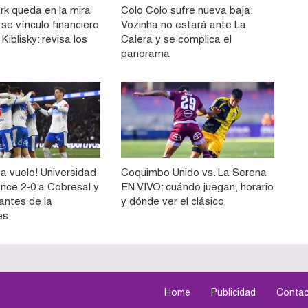
rk queda en la mira
Colo Colo sufre nueva baja:
rse vínculo financiero
Vozinha no estará ante La
Kiblisky: revisa los
Calera y se complica el
panorama
a vuelo! Universidad
Coquimbo Unido vs. La Serena
ence 2-0 a Cobresal y
EN VIVO: cuándo juegan, horario
 antes de la
y dónde ver el clásico
es
Home
Publicidad
Contac