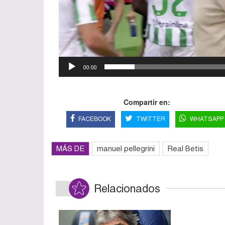
00:00
Compartir en:
FACEBOOK
TWITTER
WHATSAPP
MÁS DE
manuel pellegrini
Real Betis
Relacionados