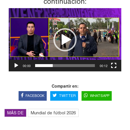
continuación:
Reproductor
de
vídeo
00:00
00:12
Compartir en:
FACEBOOK
TWITTER
WHATSAPP
MÁS DE
Mundial de fútbol 2026