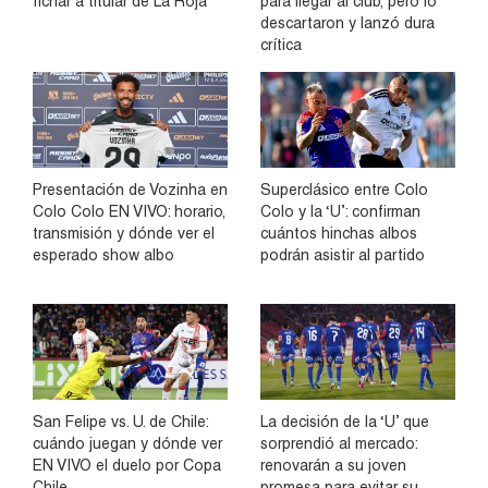
fichar a titular de La Roja
para llegar al club, pero lo
descartaron y lanzó dura
crítica
Presentación de Vozinha en
Superclásico entre Colo
Colo Colo EN VIVO: horario,
Colo y la ‘U’: confirman
transmisión y dónde ver el
cuántos hinchas albos
esperado show albo
podrán asistir al partido
San Felipe vs. U. de Chile:
La decisión de la ‘U’ que
cuándo juegan y dónde ver
sorprendió al mercado:
EN VIVO el duelo por Copa
renovarán a su joven
Chile
promesa para evitar su