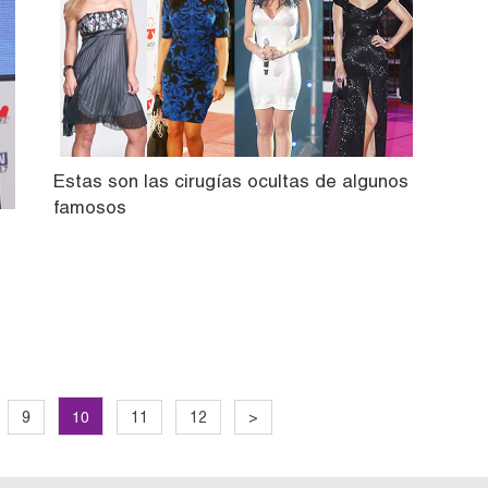
Estas son las cirugías ocultas de algunos
famosos
10
9
11
12
>