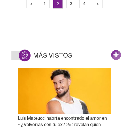
2
<
1
3
4
>
MÁS VISTOS
Luis Mateucci habría encontrado el amor en
«¿Volverías con tu ex? 2»: revelan quién