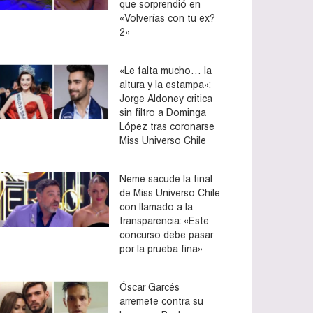
que sorprendió en
«Volverías con tu ex?
2»
«Le falta mucho… la
altura y la estampa»:
Jorge Aldoney critica
sin filtro a Dominga
López tras coronarse
Miss Universo Chile
Neme sacude la final
de Miss Universo Chile
con llamado a la
transparencia: «Este
concurso debe pasar
por la prueba fina»
Óscar Garcés
arremete contra su