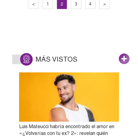
2
<
1
3
4
>
MÁS VISTOS
Luis Mateucci habría encontrado el amor en
«¿Volverías con tu ex? 2»: revelan quién