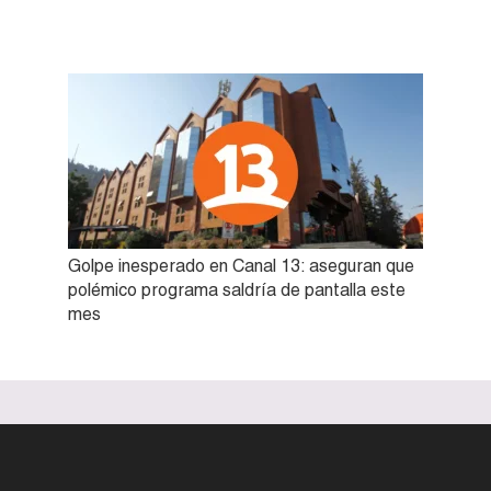
Golpe inesperado en Canal 13: aseguran que
polémico programa saldría de pantalla este
mes