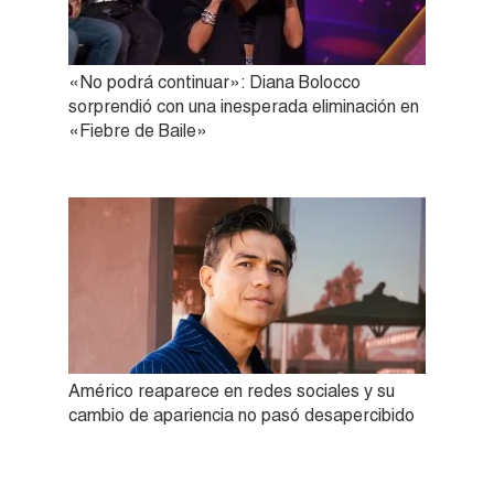
«No podrá continuar»: Diana Bolocco
sorprendió con una inesperada eliminación en
«Fiebre de Baile»
Américo reaparece en redes sociales y su
cambio de apariencia no pasó desapercibido