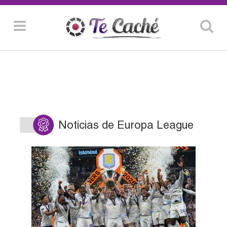
Noticias de Europa League