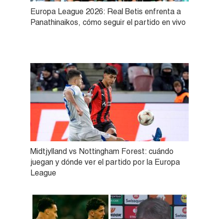
Europa League 2026: Real Betis enfrenta a
Panathinaikos, cómo seguir el partido en vivo
Midtjylland vs Nottingham Forest: cuándo
juegan y dónde ver el partido por la Europa
League