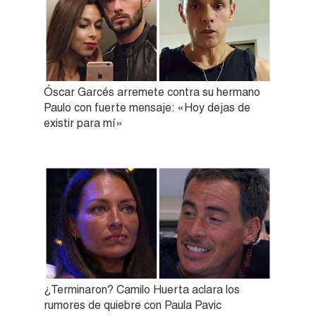
Óscar Garcés arremete contra su hermano
Paulo con fuerte mensaje: «Hoy dejas de
existir para mí»
¿Terminaron? Camilo Huerta aclara los
rumores de quiebre con Paula Pavic