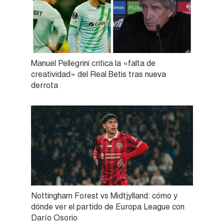
Manuel Pellegrini critica la «falta de
creatividad» del Real Betis tras nueva
derrota
Nottingham Forest vs Midtjylland: cómo y
dónde ver el partido de Europa League con
Darío Osorio