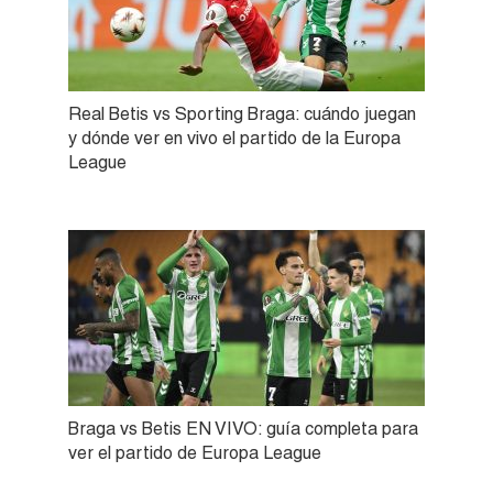
Real Betis vs Sporting Braga: cuándo juegan
y dónde ver en vivo el partido de la Europa
League
Braga vs Betis EN VIVO: guía completa para
ver el partido de Europa League