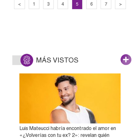
5
<
1
3
4
6
7
>
MÁS VISTOS
Luis Mateucci habría encontrado el amor en
«¿Volverías con tu ex? 2»: revelan quién