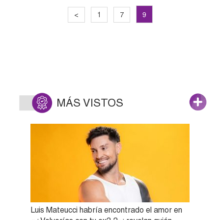
9
<
1
7
MÁS VISTOS
Luis Mateucci habría encontrado el amor en