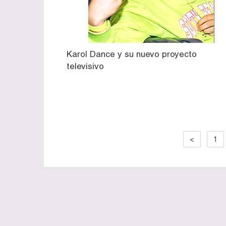
Karol Dance y su nuevo proyecto
televisivo
<
1
© TECACHE.cl © 2012 - 2025. Desarrollado por
GRID