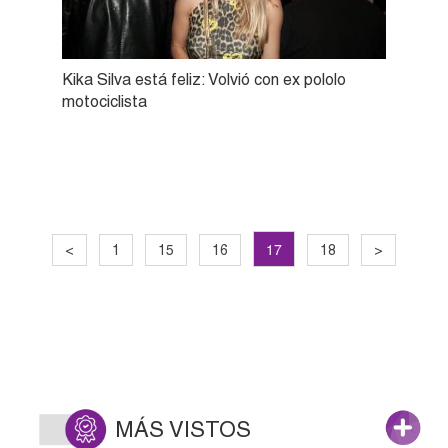
Kika Silva está feliz: Volvió con ex pololo
motociclista
17
<
1
15
16
18
>
MÁS VISTOS