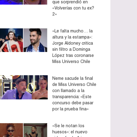
que sorprendió en
«Volverías con tu ex?
2»
«Le falta mucho… la
altura y la estampa»:
Jorge Aldoney critica
sin filtro a Dominga
López tras coronarse
Miss Universo Chile
Neme sacude la final
de Miss Universo Chile
con llamado a la
transparencia: «Este
concurso debe pasar
por la prueba fina»
«Se le notan los
huesos»: el nuevo