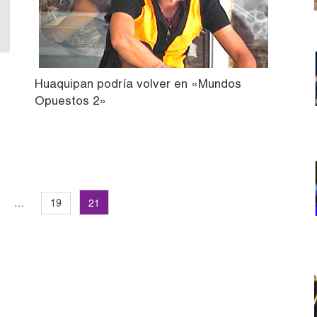
Huaquipan podría volver en «Mundos
Opuestos 2»
…
21
19