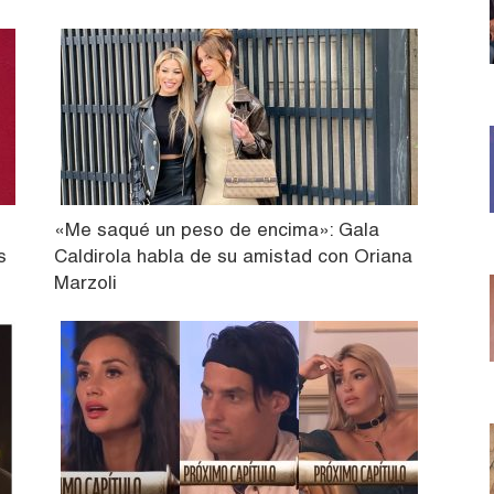
,
«Me saqué un peso de encima»: Gala
s
Caldirola habla de su amistad con Oriana
Marzoli