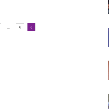
…
8
6