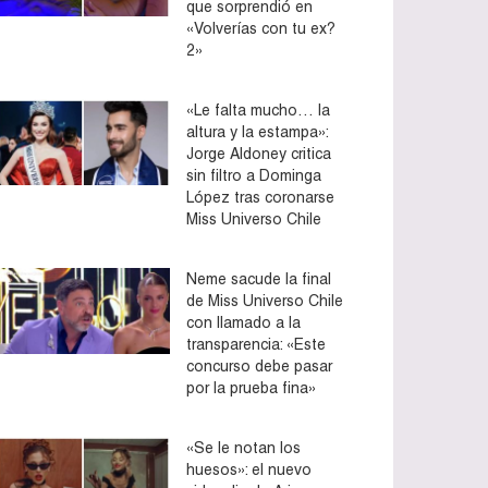
que sorprendió en
«Volverías con tu ex?
2»
«Le falta mucho… la
altura y la estampa»:
Jorge Aldoney critica
sin filtro a Dominga
López tras coronarse
Miss Universo Chile
Neme sacude la final
de Miss Universo Chile
con llamado a la
transparencia: «Este
concurso debe pasar
por la prueba fina»
«Se le notan los
huesos»: el nuevo