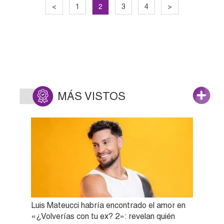
2
<
1
3
4
>
MÁS VISTOS
Luis Mateucci habría encontrado el amor en
«¿Volverías con tu ex? 2»: revelan quién