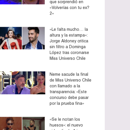
que sorprendió en
«Volverías con tu ex?
2»
«Le falta mucho… la
altura y la estampa»:
Jorge Aldoney critica
sin filtro a Dominga
López tras coronarse
Miss Universo Chile
Neme sacude la final
de Miss Universo Chile
con llamado a la
transparencia: «Este
concurso debe pasar
por la prueba fina»
«Se le notan los
huesos»: el nuevo