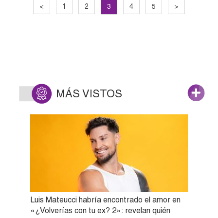
3
<
1
2
4
5
>
MÁS VISTOS
Luis Mateucci habría encontrado el amor en
«¿Volverías con tu ex? 2»: revelan quién