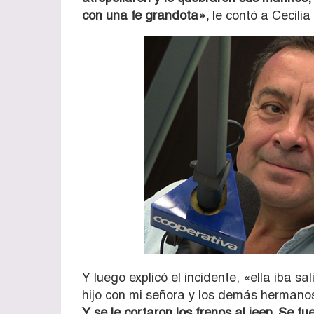
con una fe grandota»,
le contó a Cecilia
Y luego explicó el incidente, «ella iba s
hijo con mi señora y los demás hermanos,
Y
se le cortaron los frenos al jeep. Se fu