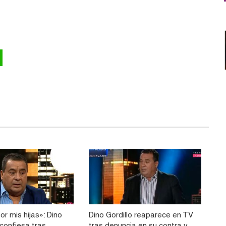
or mis hijas»: Dino
Dino Gordillo reaparece en TV
 confiesa tras
tras denuncia en su contra y