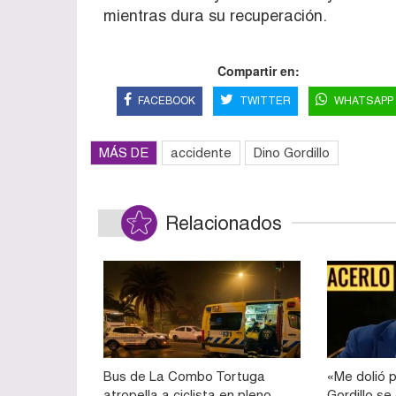
mientras dura su recuperación.
Compartir en:
FACEBOOK
TWITTER
WHATSAPP
MÁS DE
accidente
Dino Gordillo
Relacionados
Bus de La Combo Tortuga
«Me dolió p
atropella a ciclista en pleno
Gordillo se