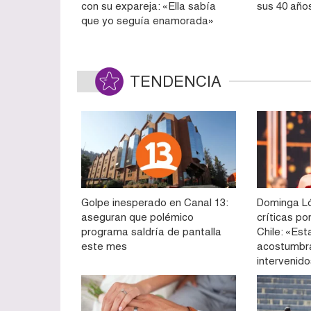
con su expareja: «Ella sabía
sus 40 año
que yo seguía enamorada»
TENDENCIA
Golpe inesperado en Canal 13:
Dominga Ló
aseguran que polémico
críticas po
programa saldría de pantalla
Chile: «Es
este mes
acostumbra
intervenid