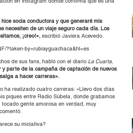
cación en Instagram donde confirma que es una
 hice socia conductora y que generaré mis
e necesiten de un viaje seguro cada día. Los
sitamos, ¡creo!»,
escribió Javiera Acevedo.
XNF/?taken-by=rubiayguachaca&hl=es
os de sus fans, habló con el diario
La Cuarta
,
 y parte de la campaña de captación de nuevos
salga a hacer carreras».
 ha realizado cuatro carreras: «Llevo dos días
mis piques entre Radio Súbela, donde grabamos
 ha tocado gente amorosa en verdad, muy
 comentó.
rece su iniciativa?