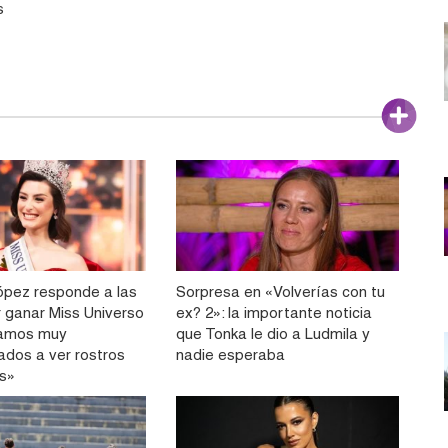
s
pez responde a las
Sorpresa en «Volverías con tu
r ganar Miss Universo
ex? 2»: la importante noticia
tamos muy
que Tonka le dio a Ludmila y
dos a ver rostros
nadie esperaba
os»