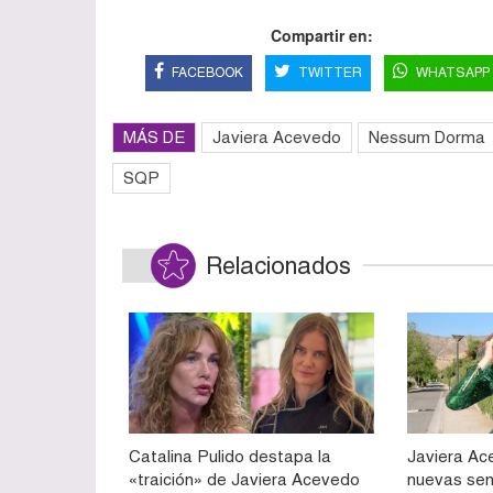
Compartir en:
FACEBOOK
TWITTER
WHATSAPP
MÁS DE
Javiera Acevedo
Nessum Dorma
SQP
Relacionados
Catalina Pulido destapa la
Javiera Ac
«traición» de Javiera Acevedo
nuevas sen