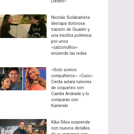
Decirlo»
Nicolás Solabarrieta
destapa dolorosa
traición de Guarén y
una insólita polémica
por unos
«calzoncillos»
enciende las redes
«Solo somos
compañeros»: «Cuco»
Cerda aclara rumores
de coqueteo con
Camila Andrade y lo
comparan con
Kaminski
Kika Silva sorprende
con nuevos detalles
de su romance con