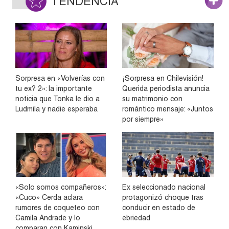
TENDENCIA
Sorpresa en «Volverías con
¡Sorpresa en Chilevisión!
tu ex? 2»: la importante
Querida periodista anuncia
noticia que Tonka le dio a
su matrimonio con
Ludmila y nadie esperaba
romántico mensaje: «Juntos
por siempre»
«Solo somos compañeros»:
Ex seleccionado nacional
«Cuco» Cerda aclara
protagonizó choque tras
rumores de coqueteo con
conducir en estado de
Camila Andrade y lo
ebriedad
comparan con Kaminski