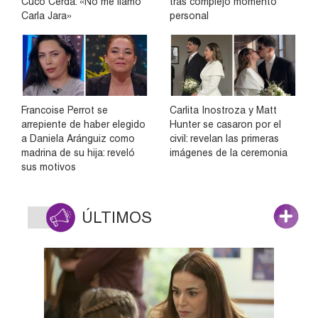
Cuco Cerda: «No me llamo
tras complejo momento
Carla Jara»
personal
Francoise Perrot se
Carlita Inostroza y Matt
arrepiente de haber elegido
Hunter se casaron por el
a Daniela Aránguiz como
civil: revelan las primeras
madrina de su hija: reveló
imágenes de la ceremonia
sus motivos
ÚLTIMOS