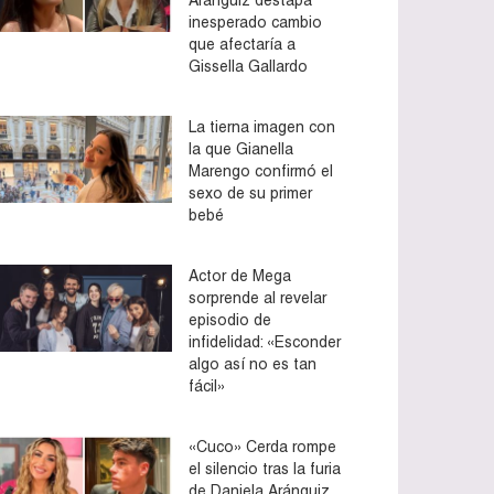
inesperado cambio
que afectaría a
Gissella Gallardo
La tierna imagen con
la que Gianella
Marengo confirmó el
sexo de su primer
bebé
Actor de Mega
sorprende al revelar
episodio de
infidelidad: «Esconder
algo así no es tan
fácil»
«Cuco» Cerda rompe
el silencio tras la furia
de Daniela Aránguiz