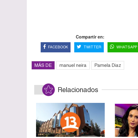
Compartir en:
FACEBOOK
TWITTER
WHATSAPP
MÁS DE
manuel neira
Pamela Diaz
Relacionados