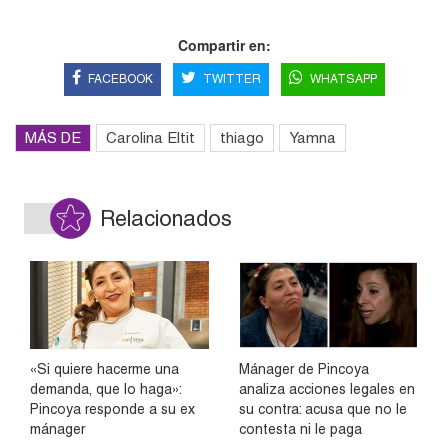
Compartir en:
FACEBOOK
TWITTER
WHATSAPP
MÁS DE
Carolina Eltit
thiago
Yamna
Relacionados
«Si quiere hacerme una
Mánager de Pincoya
demanda, que lo haga»:
analiza acciones legales en
Pincoya responde a su ex
su contra: acusa que no le
mánager
contesta ni le paga