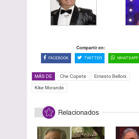
Compartir en:
FACEBOOK
TWITTER
WHATSAPP
MÁS DE
Che Copete
Ernesto Belloni
Kike Morande
Relacionados