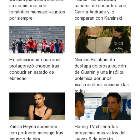
su matrimonio con
rumores de coqueteo con
romántico mensaje: «Juntos
Camila Andrade y lo
por siempre»
comparan con Kaminski
Ex seleccionado nacional
Nicolás Solabarrieta
protagonizó choque tras
destapa dolorosa traición
conducir en estado de
de Guarén y una insólita
ebriedad
polémica por unos
«calzoncillos» enciende las
redes
Yamila Reyna sorprende
Rating TV chilena: los
con profundo mensaje tras
programas más vistos del
anuncio de gira
jueves 6 de agosto