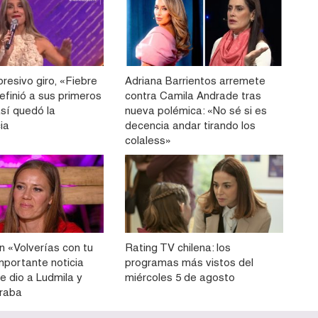
resivo giro, «Fiebre
Adriana Barrientos arremete
efinió a sus primeros
contra Camila Andrade tras
 así quedó la
nueva polémica: «No sé si es
ia
decencia andar tirando los
colaless»
n «Volverías con tu
Rating TV chilena: los
importante noticia
programas más vistos del
e dio a Ludmila y
miércoles 5 de agosto
eraba