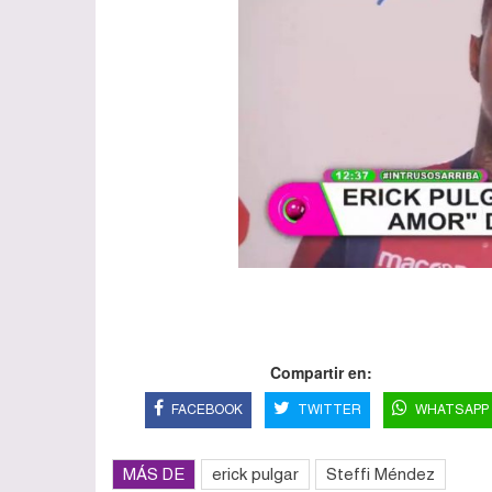
Compartir en:
FACEBOOK
TWITTER
WHATSAPP
MÁS DE
erick pulgar
Steffi Méndez