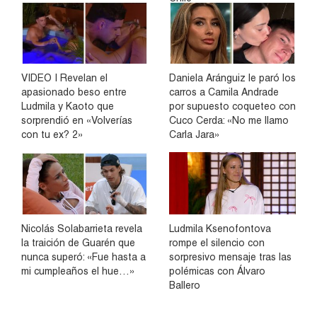
VIDEO | Revelan el
Daniela Aránguiz le paró los
apasionado beso entre
carros a Camila Andrade
Ludmila y Kaoto que
por supuesto coqueteo con
sorprendió en «Volverías
Cuco Cerda: «No me llamo
con tu ex? 2»
Carla Jara»
Nicolás Solabarrieta revela
Ludmila Ksenofontova
la traición de Guarén que
rompe el silencio con
nunca superó: «Fue hasta a
sorpresivo mensaje tras las
mi cumpleaños el hue…»
polémicas con Álvaro
Ballero