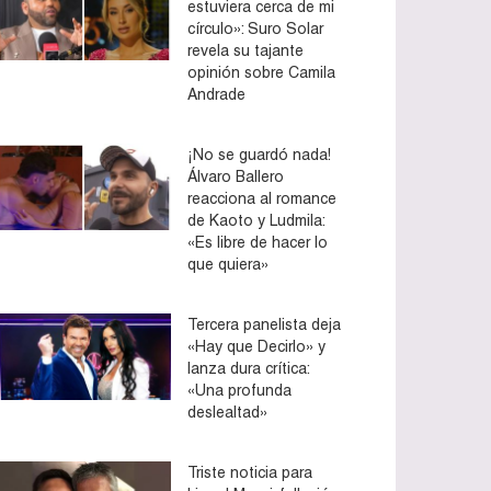
estuviera cerca de mi
círculo»: Suro Solar
revela su tajante
opinión sobre Camila
Andrade
¡No se guardó nada!
Álvaro Ballero
reacciona al romance
de Kaoto y Ludmila:
«Es libre de hacer lo
que quiera»
Tercera panelista deja
«Hay que Decirlo» y
lanza dura crítica:
«Una profunda
deslealtad»
Triste noticia para