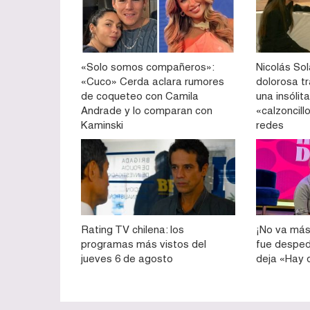
«Solo somos compañeros»:
Nicolás So
«Cuco» Cerda aclara rumores
dolorosa tr
de coqueteo con Camila
una insólit
Andrade y lo comparan con
«calzoncill
Kaminski
redes
Rating TV chilena: los
¡No va más!
programas más vistos del
fue desped
jueves 6 de agosto
deja «Hay 