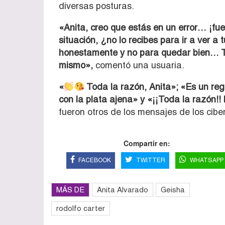
diversas posturas.
«Anita, creo que estás en un error… ¡fue
situación, ¿no lo recibes para ir a ver 
honestamente y no para quedar bien… T
mismo»,
comentó una usuaria.
«
Toda la razón, Anita»; «Es un regal
con la plata ajena»
y «¡¡Toda la razón!!
fueron otros de los mensajes de los cibe
Compartir en:
FACEBOOK
TWITTER
WHATSAPP
MÁS DE
Anita Alvarado
Geisha
rodolfo carter