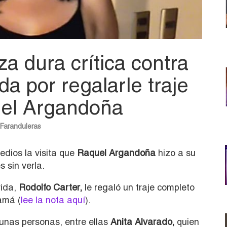
za dura crítica contra
da por regalarle traje
quel Argandoña
Faranduleras
edios la visita que
Raquel Argandoña
hizo a su
 sin verla.
rida,
Rodolfo Carter,
le regaló un traje completo
amá (
lee la nota aquí
).
gunas personas, entre ellas
Anita Alvarado,
quien