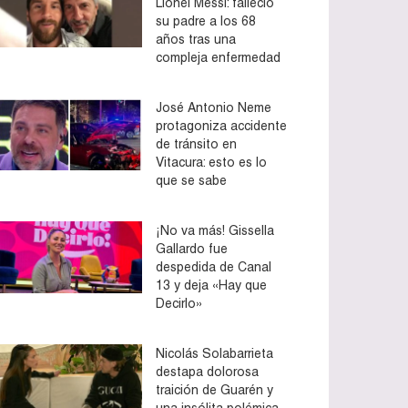
Lionel Messi: falleció
su padre a los 68
años tras una
compleja enfermedad
José Antonio Neme
protagoniza accidente
de tránsito en
Vitacura: esto es lo
que se sabe
¡No va más! Gissella
Gallardo fue
despedida de Canal
13 y deja «Hay que
Decirlo»
Nicolás Solabarrieta
destapa dolorosa
traición de Guarén y
una insólita polémica