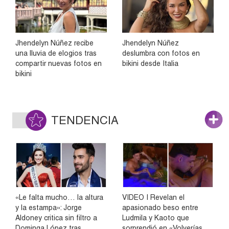
Jhendelyn Núñez recibe
Jhendelyn Núñez
una lluvia de elogios tras
deslumbra con fotos en
compartir nuevas fotos en
bikini desde Italia
bikini
TENDENCIA
«Le falta mucho… la altura
VIDEO | Revelan el
y la estampa»: Jorge
apasionado beso entre
Aldoney critica sin filtro a
Ludmila y Kaoto que
Dominga López tras
sorprendió en «Volverías