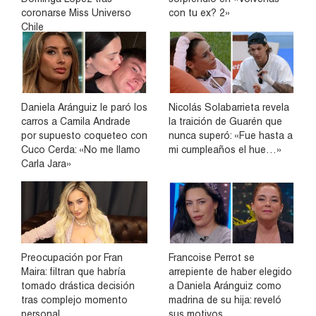
coronarse Miss Universo
con tu ex? 2»
Chile
Daniela Aránguiz le paró los
Nicolás Solabarrieta revela
carros a Camila Andrade
la traición de Guarén que
por supuesto coqueteo con
nunca superó: «Fue hasta a
Cuco Cerda: «No me llamo
mi cumpleaños el hue…»
Carla Jara»
Preocupación por Fran
Francoise Perrot se
Maira: filtran que habría
arrepiente de haber elegido
tomado drástica decisión
a Daniela Aránguiz como
tras complejo momento
madrina de su hija: reveló
personal
sus motivos