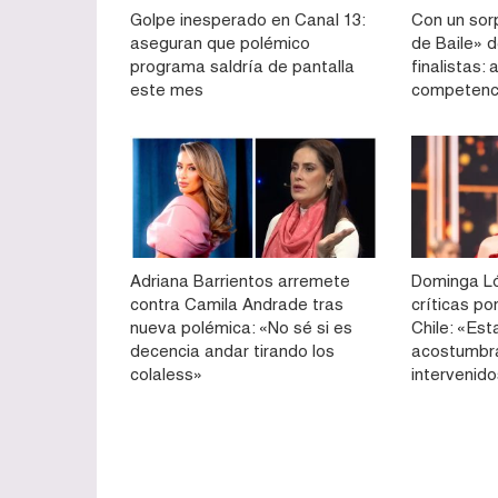
Golpe inesperado en Canal 13:
Con un sorp
aseguran que polémico
de Baile» d
programa saldría de pantalla
finalistas:
este mes
competenc
Adriana Barrientos arremete
Dominga Ló
contra Camila Andrade tras
críticas po
nueva polémica: «No sé si es
Chile: «Es
decencia andar tirando los
acostumbra
colaless»
intervenid