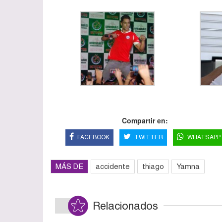
Compartir en:
FACEBOOK
TWITTER
WHATSAPP
MÁS DE
accidente
thiago
Yamna
Relacionados