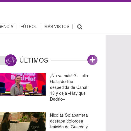
ENCIA
FÚTBOL
MÁS VISTOS
ÚLTIMOS
¡No va más! Gissella
Gallardo fue
despedida de Canal
13 y deja «Hay que
Decirlo»
Nicolás Solabarrieta
destapa dolorosa
traición de Guarén y