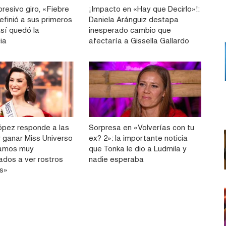
resivo giro, «Fiebre
¡Impacto en «Hay que Decirlo»!:
efinió a sus primeros
Daniela Aránguiz destapa
 así quedó la
inesperado cambio que
ia
afectaría a Gissella Gallardo
pez responde a las
Sorpresa en «Volverías con tu
r ganar Miss Universo
ex? 2»: la importante noticia
tamos muy
que Tonka le dio a Ludmila y
dos a ver rostros
nadie esperaba
os»