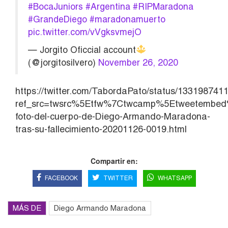
#BocaJuniors
#Argentina
#RIPMaradona
#GrandeDiego
#maradonamuerto
pic.twitter.com/vVgksvmejO
— Jorgito Oficcial account
(@jorgitosilvero)
November 26, 2020
https://twitter.com/TabordaPato/status/13319874
ref_src=twsrc%5Etfw%7Ctwcamp%5Etweetembed
foto-del-cuerpo-de-Diego-Armando-Maradona-
tras-su-fallecimiento-20201126-0019.html
Compartir en:
FACEBOOK
TWITTER
WHATSAPP
MÁS DE
Diego Armando Maradona