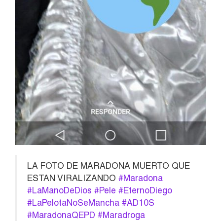
LA FOTO DE MARADONA MUERTO QUE
ESTAN VIRALIZANDO
#Maradona
#LaManoDeDios
#Pele
#EternoDiego
#LaPelotaNoSeMancha
#AD10S
#MaradonaQEPD
#Maradroga