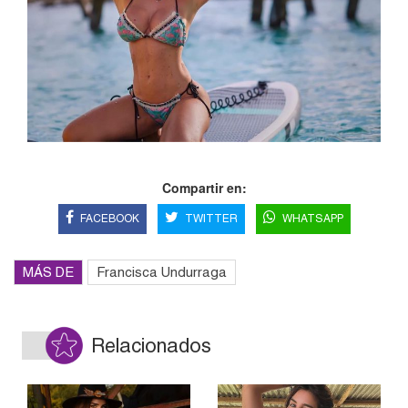
Compartir en:
FACEBOOK
TWITTER
WHATSAPP
MÁS DE
Francisca Undurraga
Relacionados