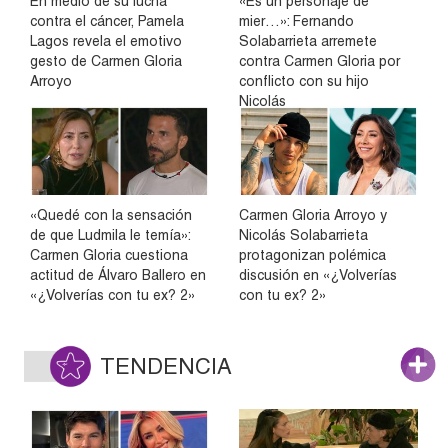
En medio de su lucha
«Es un personaje de
contra el cáncer, Pamela
mier…»: Fernando
Lagos revela el emotivo
Solabarrieta arremete
gesto de Carmen Gloria
contra Carmen Gloria por
Arroyo
conflicto con su hijo
Nicolás
«Quedé con la sensación
Carmen Gloria Arroyo y
de que Ludmila le temía»:
Nicolás Solabarrieta
Carmen Gloria cuestiona
protagonizan polémica
actitud de Álvaro Ballero en
discusión en «¿Volverías
«¿Volverías con tu ex? 2»
con tu ex? 2»
TENDENCIA