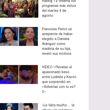
Rating TV chilena: los
programas más vistos
del martes 4 de
agosto
Francoise Perrot se
arrepiente de haber
elegido a Daniela
Aránguiz como
madrina de su hija:
reveló sus motivos
VIDEO | Revelan el
apasionado beso
entre Ludmila y Kaoto
que sorprendió en
«Volverías con tu ex?
2»
«Le falta mucho… la
altura y la estampa»: