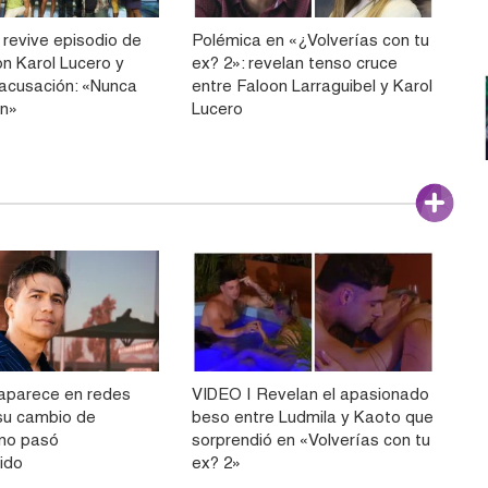
 revive episodio de
Polémica en «¿Volverías con tu
on Karol Lucero y
ex? 2»: revelan tenso cruce
 acusación: «Nunca
entre Faloon Larraguibel y Karol
ón»
Lucero
aparece en redes
VIDEO | Revelan el apasionado
 su cambio de
beso entre Ludmila y Kaoto que
 no pasó
sorprendió en «Volverías con tu
ido
ex? 2»