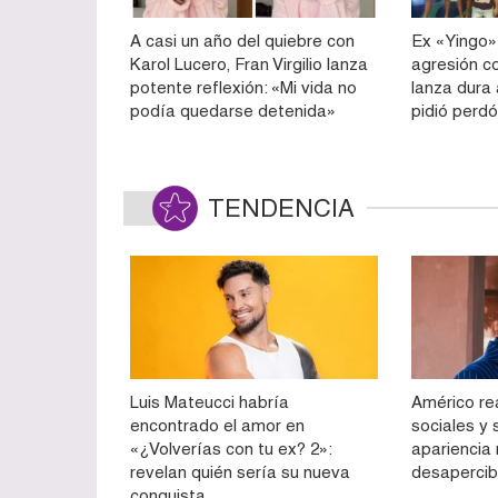
A casi un año del quiebre con
Ex «Yingo»
Karol Lucero, Fran Virgilio lanza
agresión c
potente reflexión: «Mi vida no
lanza dura
podía quedarse detenida»
pidió perd
TENDENCIA
Luis Mateucci habría
Américo re
encontrado el amor en
sociales y
«¿Volverías con tu ex? 2»:
apariencia
revelan quién sería su nueva
desapercib
conquista