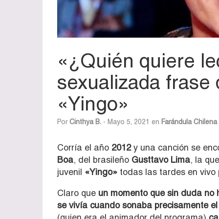
«¿Quién quiere le
sexualizada frase
«Yingo»
Por
Cinthya B.
- Mayo 5, 2021 en
Farándula Chilena
Corría el año
2012
y una canción se enc
Boa
, del brasileño
Gusttavo Lima
, la qu
juvenil
«Yingo»
todas las tardes en vivo 
Claro que
un momento que sin duda no h
se vivía cuando sonaba precisamente e
(quien era el animador del programa)
ca