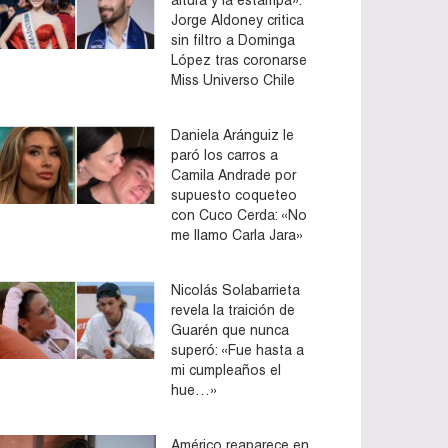
Jorge Aldoney critica
sin filtro a Dominga
López tras coronarse
Miss Universo Chile
Daniela Aránguiz le
paró los carros a
Camila Andrade por
supuesto coqueteo
con Cuco Cerda: «No
me llamo Carla Jara»
Nicolás Solabarrieta
revela la traición de
Guarén que nunca
superó: «Fue hasta a
mi cumpleaños el
hue…»
Américo reaparece en