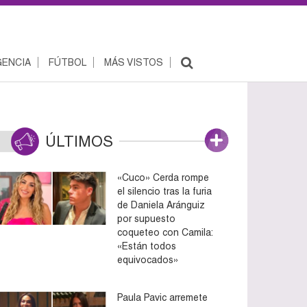
ENCIA
FÚTBOL
MÁS VISTOS
ÚLTIMOS
«Cuco» Cerda rompe
el silencio tras la furia
de Daniela Aránguiz
por supuesto
coqueteo con Camila:
«Están todos
equivocados»
Paula Pavic arremete