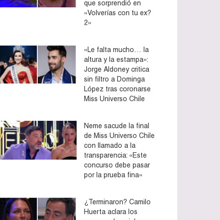
que sorprendió en
«Volverías con tu ex?
2»
«Le falta mucho… la
altura y la estampa»:
Jorge Aldoney critica
sin filtro a Dominga
López tras coronarse
Miss Universo Chile
Neme sacude la final
de Miss Universo Chile
con llamado a la
transparencia: «Este
concurso debe pasar
por la prueba fina»
¿Terminaron? Camilo
Huerta aclara los