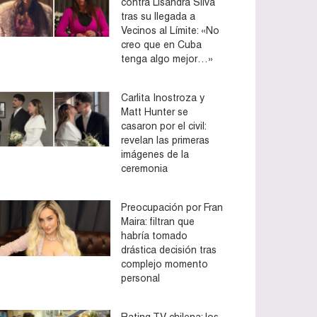
contra Lisandra Silva
tras su llegada a
Vecinos al Límite: «No
creo que en Cuba
tenga algo mejor…»
Carlita Inostroza y
Matt Hunter se
casaron por el civil:
revelan las primeras
imágenes de la
ceremonia
Preocupación por Fran
Maira: filtran que
habría tomado
drástica decisión tras
complejo momento
personal
Rating TV chilena: los