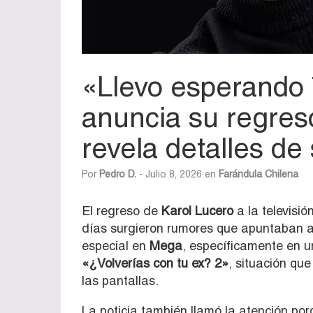
«Llevo esperando 
anuncia su regreso
revela detalles de
Por
Pedro D.
- Julio 8, 2026 en
Farándula Chilena
El regreso de
Karol Lucero
a la televisi
días surgieron rumores que apuntaban a
especial en
Mega
, específicamente en u
«¿Volverías con tu ex? 2»
, situación qu
las pantallas.
La noticia también llamó la atención porq