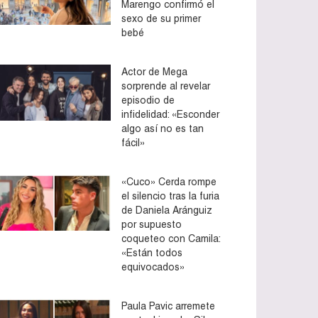
Marengo confirmó el
sexo de su primer
bebé
Actor de Mega
sorprende al revelar
episodio de
infidelidad: «Esconder
algo así no es tan
fácil»
«Cuco» Cerda rompe
el silencio tras la furia
de Daniela Aránguiz
por supuesto
coqueteo con Camila:
«Están todos
equivocados»
Paula Pavic arremete