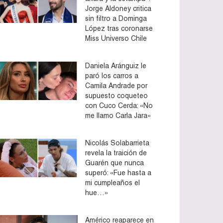
Jorge Aldoney critica
sin filtro a Dominga
López tras coronarse
Miss Universo Chile
Daniela Aránguiz le
paró los carros a
Camila Andrade por
supuesto coqueteo
con Cuco Cerda: «No
me llamo Carla Jara»
Nicolás Solabarrieta
revela la traición de
Guarén que nunca
superó: «Fue hasta a
mi cumpleaños el
hue…»
Américo reaparece en