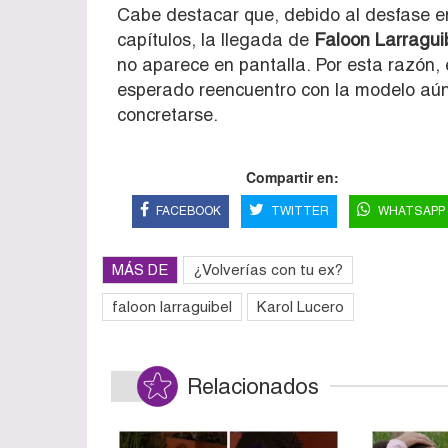
Cabe destacar que, debido al desfase en
capítulos, la llegada de
Faloon Larragui
no aparece en pantalla. Por esta razón, 
esperado reencuentro con la modelo aú
concretarse.
Compartir en:
FACEBOOK
TWITTER
WHATSAPP
MÁS DE
¿Volverías con tu ex?
faloon larraguibel
Karol Lucero
Relacionados