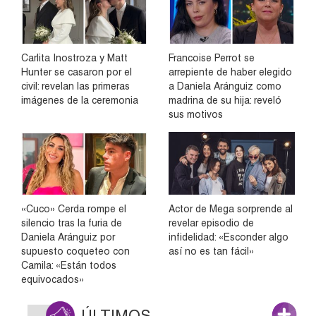
Carlita Inostroza y Matt
Francoise Perrot se
Hunter se casaron por el
arrepiente de haber elegido
civil: revelan las primeras
a Daniela Aránguiz como
imágenes de la ceremonia
madrina de su hija: reveló
sus motivos
«Cuco» Cerda rompe el
Actor de Mega sorprende al
silencio tras la furia de
revelar episodio de
Daniela Aránguiz por
infidelidad: «Esconder algo
supuesto coqueteo con
así no es tan fácil»
Camila: «Están todos
equivocados»
ÚLTIMOS