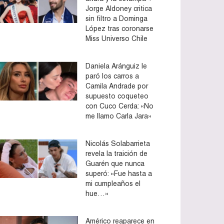
Jorge Aldoney critica
sin filtro a Dominga
López tras coronarse
Miss Universo Chile
Daniela Aránguiz le
paró los carros a
Camila Andrade por
supuesto coqueteo
con Cuco Cerda: «No
me llamo Carla Jara»
Nicolás Solabarrieta
revela la traición de
Guarén que nunca
superó: «Fue hasta a
mi cumpleaños el
hue…»
Américo reaparece en