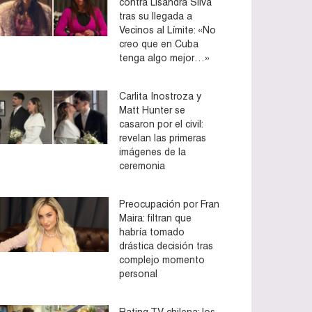
contra Lisandra Silva
tras su llegada a
Vecinos al Límite: «No
creo que en Cuba
tenga algo mejor…»
Carlita Inostroza y
Matt Hunter se
casaron por el civil:
revelan las primeras
imágenes de la
ceremonia
Preocupación por Fran
Maira: filtran que
habría tomado
drástica decisión tras
complejo momento
personal
Rating TV chilena: los