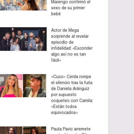
Marengo confirmó el
sexo de su primer
bebé
Actor de Mega
sorprende al revelar
episodio de
infidelidad: «Esconder
algo así no es tan
fácil»
«Cuco» Cerda rompe
el silencio tras la furia
de Daniela Aránguiz
por supuesto
coqueteo con Camila:
«Están todos
equivocados»
Paula Pavic arremete