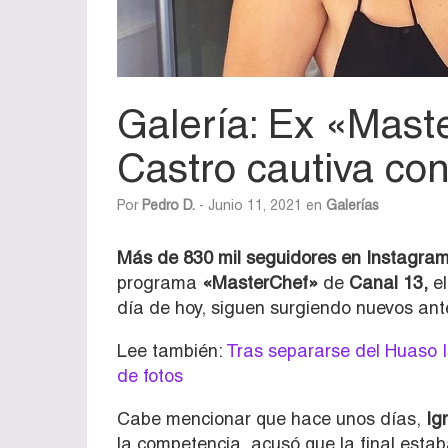
Galería: Ex «Mast
Castro cautiva con
Por
Pedro D.
- Junio 11, 2021 en
Galerías
Más de 830 mil seguidores en Instagram
programa
«MasterChef»
de
Canal 13,
el
día de hoy, siguen surgiendo nuevos ante
Lee también:
Tras separarse del Huaso I
de fotos
Cabe mencionar que hace unos días,
Ig
la competencia, acusó que la final esta