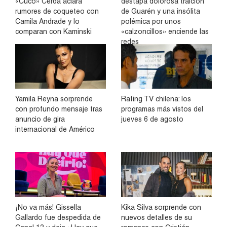
«Cuco» Cerda aclara
destapa dolorosa traición
rumores de coqueteo con
de Guarén y una insólita
Camila Andrade y lo
polémica por unos
comparan con Kaminski
«calzoncillos» enciende las
redes
Yamila Reyna sorprende
Rating TV chilena: los
con profundo mensaje tras
programas más vistos del
anuncio de gira
jueves 6 de agosto
internacional de Américo
¡No va más! Gissella
Kika Silva sorprende con
Gallardo fue despedida de
nuevos detalles de su