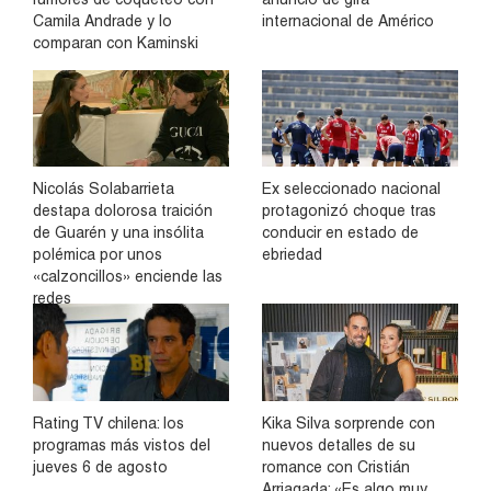
Camila Andrade y lo
internacional de Américo
comparan con Kaminski
Nicolás Solabarrieta
Ex seleccionado nacional
destapa dolorosa traición
protagonizó choque tras
de Guarén y una insólita
conducir en estado de
polémica por unos
ebriedad
«calzoncillos» enciende las
redes
Rating TV chilena: los
Kika Silva sorprende con
programas más vistos del
nuevos detalles de su
jueves 6 de agosto
romance con Cristián
Arriagada: «Es algo muy