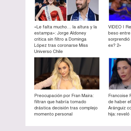
«Le falta mucho… la altura y la
VIDEO | Re
estampa»: Jorge Aldoney
beso entre
critica sin filtro a Dominga
sorprendió
López tras coronarse Miss
ex? 2»
Universo Chile
Preocupación por Fran Maira:
Francoise 
filtran que habría tomado
de haber e
drástica decisión tras complejo
Aránguiz c
momento personal
hija: revel