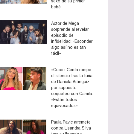
sexo de su primer
bebé
Actor de Mega
sorprende al revelar
episodio de
infidelidad: «Esconder
algo así no es tan
fácil»
«Cuco» Cerda rompe
el silencio tras la furia
de Daniela Aránguiz
por supuesto
coqueteo con Camila:
«Están todos
equivocados»
Paula Pavic arremete
contra Lisandra Silva
tras su llegada a