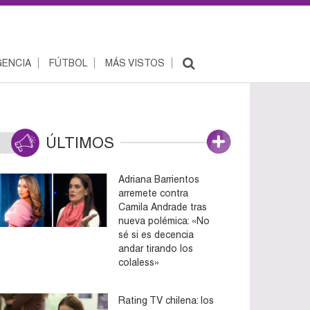
ENCIA
FÚTBOL
MÁS VISTOS
ÚLTIMOS
Adriana Barrientos
arremete contra
Camila Andrade tras
nueva polémica: «No
sé si es decencia
andar tirando los
colaless»
Rating TV chilena: los