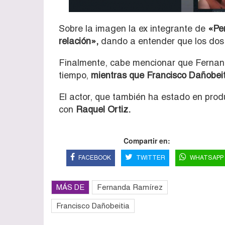
Sobre la imagen la ex integrante de
«Per
relación»,
dando a entender que los dos 
Finalmente, cabe mencionar que Fernan
tiempo,
mientras que Francisco Dañobeit
El actor, que también ha estado en pro
con
Raquel Ortiz.
Compartir en:
FACEBOOK
TWITTER
WHATSAPP
MÁS DE
Fernanda Ramírez
Francisco Dañobeitia