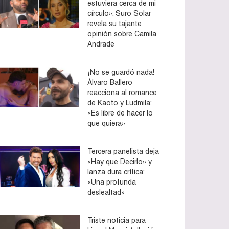
estuviera cerca de mi
círculo»: Suro Solar
revela su tajante
opinión sobre Camila
Andrade
¡No se guardó nada!
Álvaro Ballero
reacciona al romance
de Kaoto y Ludmila:
«Es libre de hacer lo
que quiera»
Tercera panelista deja
«Hay que Decirlo» y
lanza dura crítica:
«Una profunda
deslealtad»
Triste noticia para