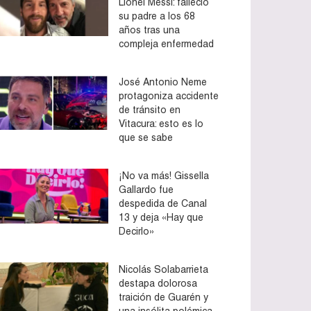
Lionel Messi: falleció
su padre a los 68
años tras una
compleja enfermedad
José Antonio Neme
protagoniza accidente
de tránsito en
Vitacura: esto es lo
que se sabe
¡No va más! Gissella
Gallardo fue
despedida de Canal
13 y deja «Hay que
Decirlo»
Nicolás Solabarrieta
destapa dolorosa
traición de Guarén y
una insólita polémica