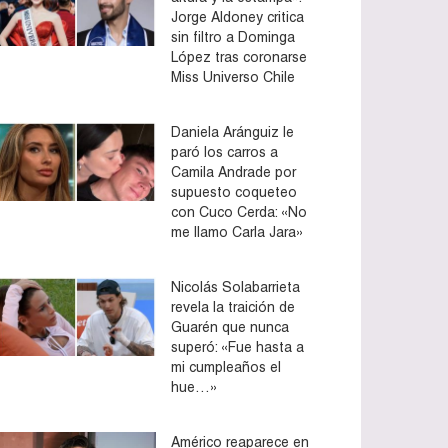
Jorge Aldoney critica
sin filtro a Dominga
López tras coronarse
Miss Universo Chile
Daniela Aránguiz le
paró los carros a
Camila Andrade por
supuesto coqueteo
con Cuco Cerda: «No
me llamo Carla Jara»
Nicolás Solabarrieta
revela la traición de
Guarén que nunca
superó: «Fue hasta a
mi cumpleaños el
hue…»
Américo reaparece en