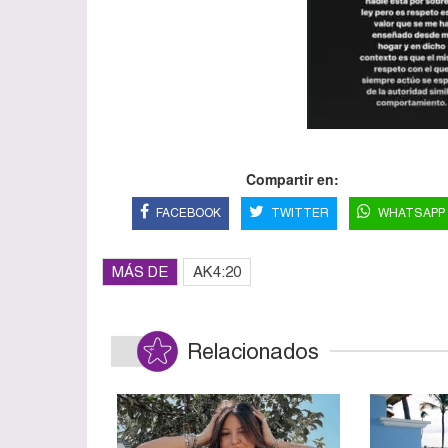
Compartir en:
FACEBOOK
TWITTER
WHATSAPP
MÁS DE
AK4:20
Relacionados