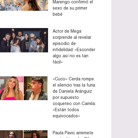
Marengo confirmó el
sexo de su primer
bebé
Actor de Mega
sorprende al revelar
episodio de
infidelidad: «Esconder
algo así no es tan
fácil»
«Cuco» Cerda rompe
el silencio tras la furia
de Daniela Aránguiz
por supuesto
coqueteo con Camila:
«Están todos
equivocados»
Paula Pavic arremete