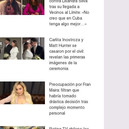
contra Lisandra Silva
tras su llegada a
Vecinos al Límite: «No
creo que en Cuba
tenga algo mejor…»
Carlita Inostroza y
Matt Hunter se
casaron por el civil:
revelan las primeras
imágenes de la
ceremonia
Preocupación por Fran
Maira: filtran que
habría tomado
drástica decisión tras
complejo momento
personal
Rating TV chilena: los