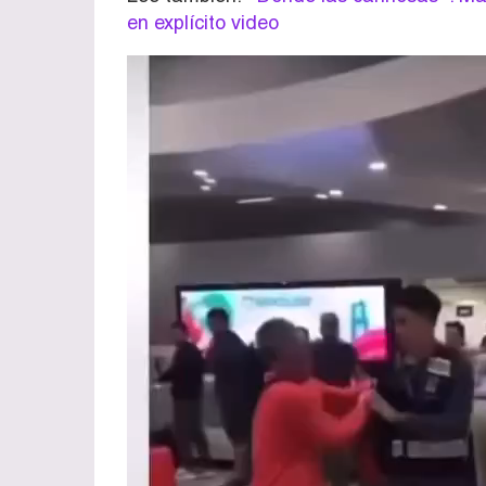
en explícito video
Reproductor
de
vídeo