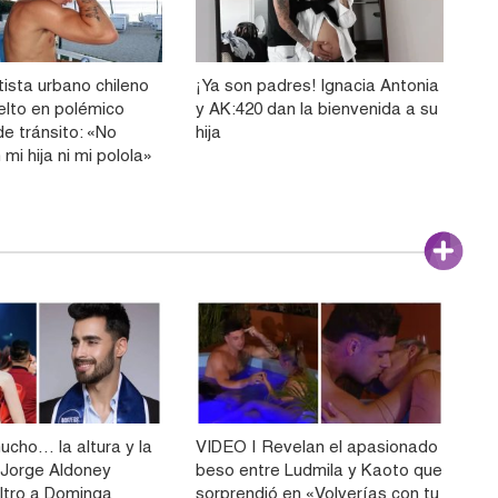
ista urbano chileno
¡Ya son padres! Ignacia Antonia
elto en polémico
y AK:420 dan la bienvenida a su
e tránsito: «No
hija
mi hija ni mi polola»
ucho… la altura y la
VIDEO | Revelan el apasionado
Jorge Aldoney
beso entre Ludmila y Kaoto que
filtro a Dominga
sorprendió en «Volverías con tu