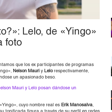
?»: Lelo, de «Yingo»
a foto
ntamos que los ex participantes de programas
Yingo»,
Nelson Mauri
y
Lelo
respectivamente,
ándose un apasionado beso.
Nelson Mauri y Lelo posan dándose un
 «Yingo», cuyo nombre real es
Erik Manosalva
,
u tonificada figura a través de su perfil en redes