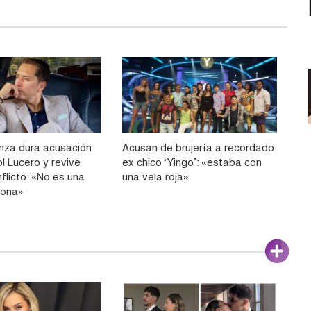
anza dura acusación
Acusan de brujería a recordado
l Lucero y revive
ex chico ‘Yingo’: «estaba con
flicto: «No es una
una vela roja»
sona»