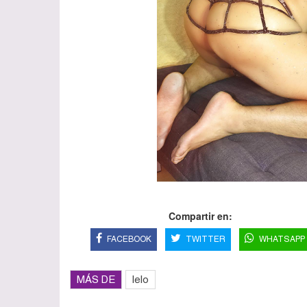
Compartir en:
FACEBOOK
TWITTER
WHATSAPP
MÁS DE
lelo