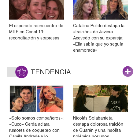
El esperado reencuentro de
Catalina Pulido destapa la
MILF en Canal 13:
«traición» de Javiera
reconciliación y sorpresas
Acevedo con su expareja:
«Ella sabía que yo seguía
enamorada»
TENDENCIA
«Solo somos compañeros»:
Nicolás Solabarrieta
«Cuco» Cerda aclara
destapa dolorosa traición
rumores de coqueteo con
de Guarén y una insólita
Camila Andrade y lo
polémica por unos